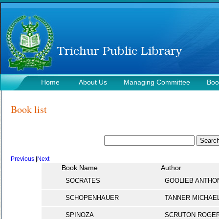
Home
About Us
Managing Committee
Boo
Contact Us
Book list
Previous
|
Next
Book Name
Author
SOCRATES
GOOLIEB ANTHO
SCHOPENHAUER
TANNER MICHAE
SPINOZA
SCRUTON ROGE