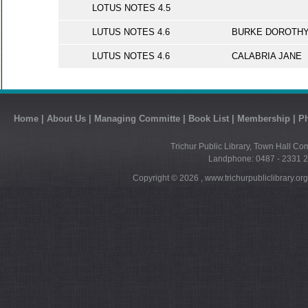
LOTUS NOTES 4.5
LUTUS NOTES 4.6
BURKE DOROTH
LUTUS NOTES 4.6
CALABRIA JANE
Home
|
About Us
|
Managing Committe
|
Book List
|
Membership
|
Ph
Trichur Public Library, Town Hall Co
Landphone: 0487 - 2331 21
Copyright ©
2026 , www.trichurpubliclibrary.or