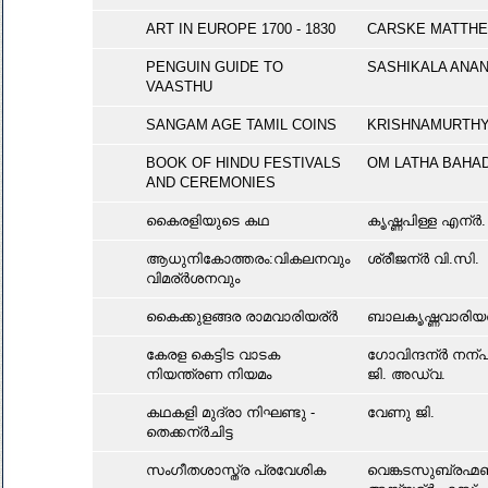
ART IN EUROPE 1700 - 1830
CARSKE MATTH
PENGUIN GUIDE TO
SASHIKALA ANA
VAASTHU
SANGAM AGE TAMIL COINS
KRISHNAMURTHY
BOOK OF HINDU FESTIVALS
OM LATHA BAHA
AND CEREMONIES
കൈരളിയുടെ കഥ
കൄഷ്ണപിള്ള എന്ർ.
ആധുനികോത്തരം:വികലനവും
ശ്രീജന്ർ വി.സി.
വിമര്ർശനവും
കൈക്കുളങ്ങര രാമവാരിയര്ർ
ബാലകൄഷ്ണവാരിയ
കേരള കെട്ടിട വാടക
ഗോവിന്ദന്ർ നന്പ
നിയന്ത്രണ നിയമം
ജി. അഡ്വ.
കഥകളി മുദ്രാ നിഘണ്ടു -
വേണു ജി.
തെക്കന്ർചിട്ട
സംഗീതശാസ്ത്ര പ്രവേശിക
വെങ്കടസുബ്രഹ്മ