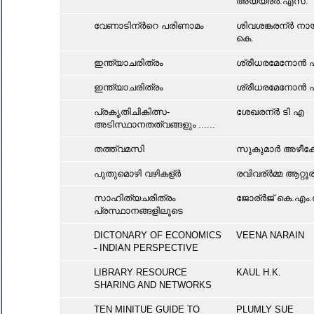
അയ്യര്ർ.എസ്.
വേണാടിന്ർറെ പരിണാമം
ശിവശങ്കരന്ർ നാ
കെ.
ഇന്ത്യാചരിത്രം
ശ്രീധരമേനോന്‍ 
ഇന്ത്യാചരിത്രം
ശ്രീധരമേനോന്‍ 
പ്രകൄതിചികിത്സ-
ശേഖരന്ർ ടി എ
അടിസ്ഥാനതത്വങ്ങളും ......
തത്ത്വമസി
സുകുമാർ അഴീക്ക
പുതുമൊഴി വഴികള്ർ
രവിവര്ർമ്മ ആറ്റൂര
സാഹിത്യചരിത്രം
ജോര്ർജ് കെ.എം
പ്രസ്ഥാനങ്ങളിലൂടെ
DICTONARY OF ECONOMICS
VEENA NARAIN
- INDIAN PERSPECTIVE
LIBRARY RESOURCE
KAUL H.K.
SHARING AND NETWORKS
TEN MINITUE GUIDE TO
PLUMLY SUE